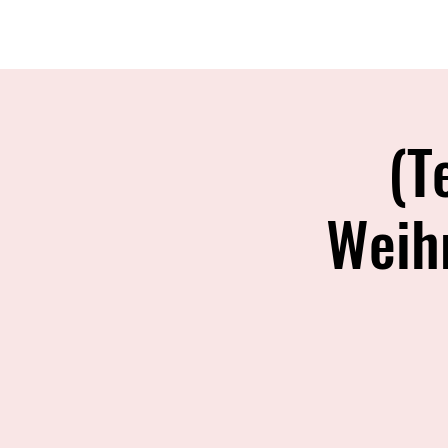
Home
Über uns
(T
Weih