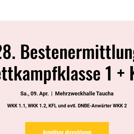
Sponsoren
Sportgruppen
Trainerteam
Imagefilm
28. Bestenermittlun
ttkampfklasse 1 + 
Sa., 09. Apr.
  |  
Mehrzweckhalle Taucha
WKK 1.1, WKK 1.2, KFL und evtl. DNBE-Anwärter WKK 2
Anmeldung abgeschlossen